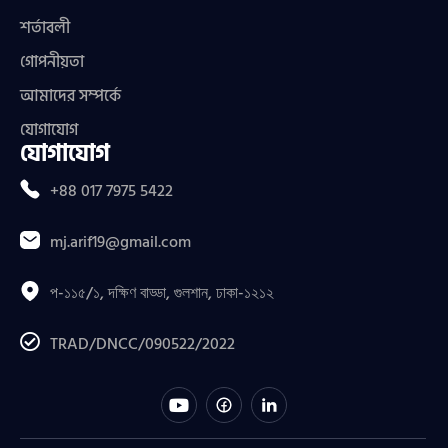
শর্তাবলী
গোপনীয়তা
আমাদের সম্পর্কে
যোগাযোগ
যোগাযোগ
+88 017 7975 5422
mj.arif19@gmail.com
প-১১৫/১, দক্ষিণ বাড্ডা, গুলশান, ঢাকা-১২১২
TRAD/DNCC/090522/2022