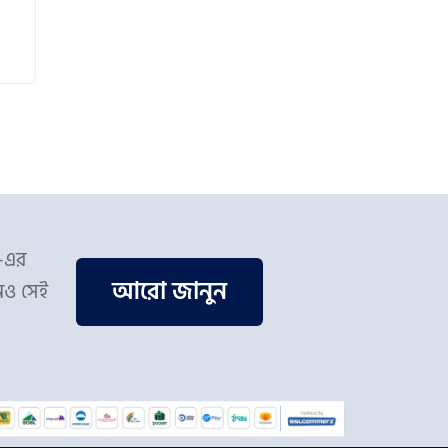
স-এর
আরো জানুন
িও সেই