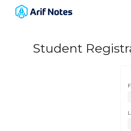
Student Registr
F
L