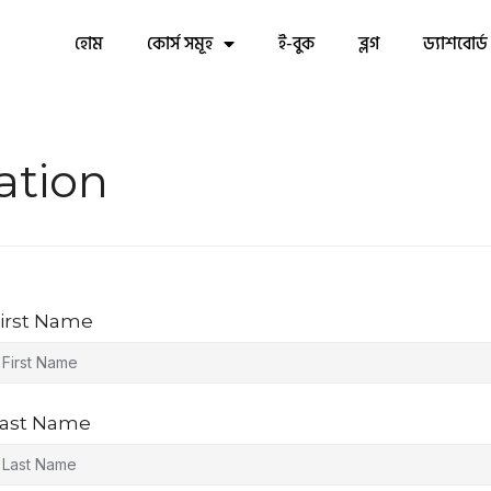
হোম
কোর্স সমূহ
ই-বুক
ব্লগ
ড্যাশবোর্ড
ation
irst Name
ast Name