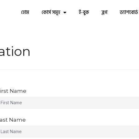
হোম
কোর্স সমূহ
ই-বুক
ব্লগ
ড্যাশবোর্ড
ation
irst Name
ast Name