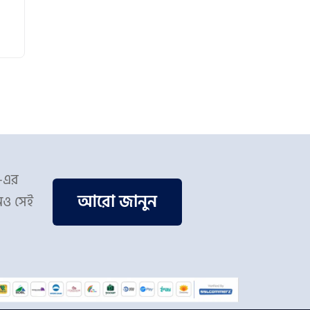
স-এর
আরো জানুন
িও সেই