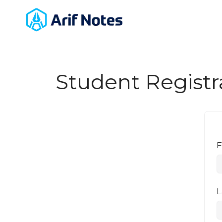
Student Registr
F
L