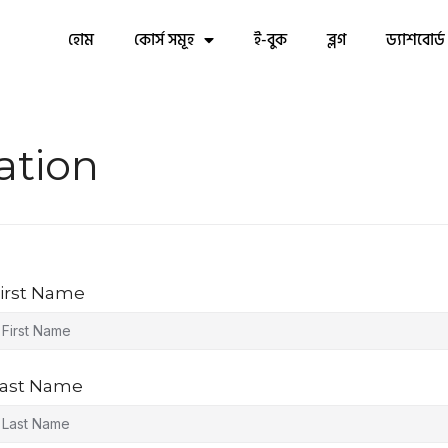
হোম
কোর্স সমূহ
ই-বুক
ব্লগ
ড্যাশবোর্ড
ation
irst Name
ast Name