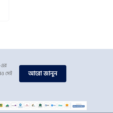
স-এর
আরো জানুন
িও সেই