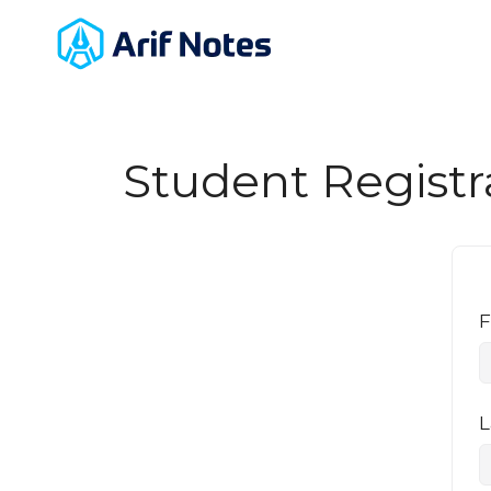
Student Registr
F
L