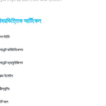
ানুষও উপকৃত হয়, তাহলে সেটাই আমার স্বার্থকতা।
িষয়ভিত্তিক আর্টিকেল
স স্টাডি
লায়েন্ট কমিউনিকেশন
লায়েন্ট অ্যাকুইজিশন
োল্ড ইমেইল
রীল্যান্সিং
টার্ট আপ