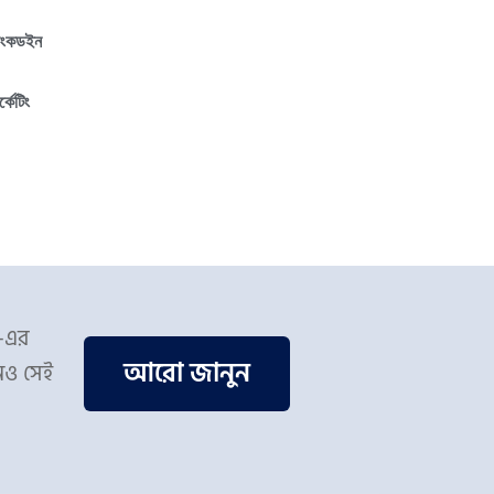
িংকডইন
র্কেটিং
স-এর
আরো জানুন
িও সেই