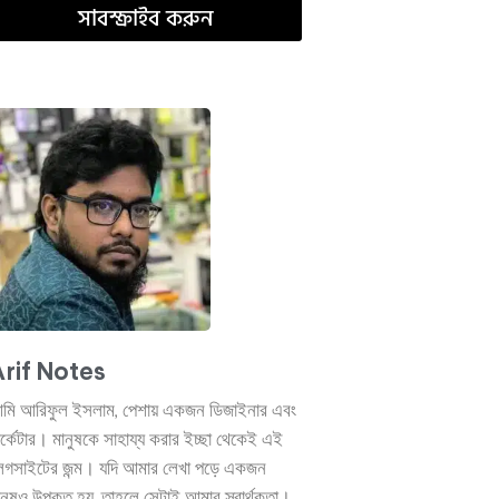
সাবস্ক্রাইব করুন
rif Notes
মি আরিফুল ইসলাম, পেশায় একজন ডিজাইনার এবং
ার্কেটার। মানুষকে সাহায্য করার ইচ্ছা থেকেই এই
্লগসাইটের জন্ম। যদি আমার লেখা পড়ে একজন