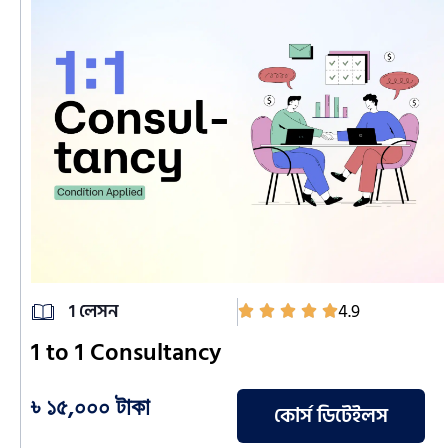
1 লেসন
4.9
1 to 1 Consultancy
৳ ১৫,০০০ টাকা
কোর্স ডিটেইলস