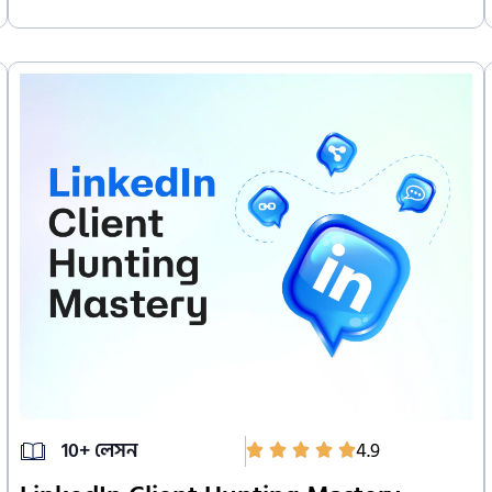
10+ লেসন
4.9