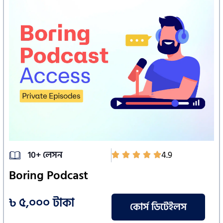
10+ লেসন
4.9
Boring Podcast
৳ ৫,০০০ টাকা
কোর্স ডিটেইলস