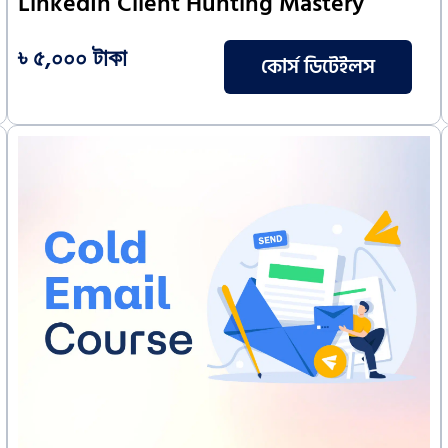
LinkedIn Client Hunting Mastery
৳ ৫,০০০ টাকা
কোর্স ডিটেইলস