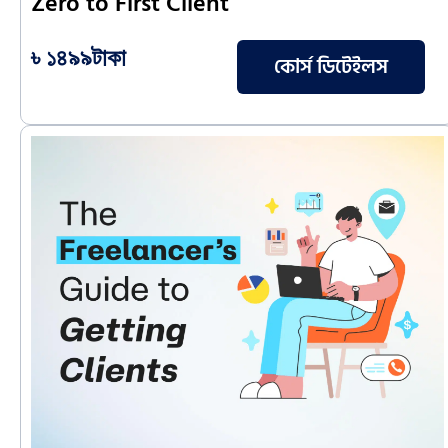
Zero to First Client
৳ ১৪৯৯টাকা
কোর্স ডিটেইলস