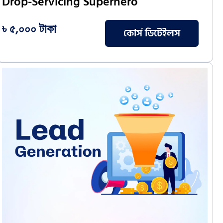
Drop-Servicing Superhero
৳ ৫,০০০ টাকা
কোর্স ডিটেইলস