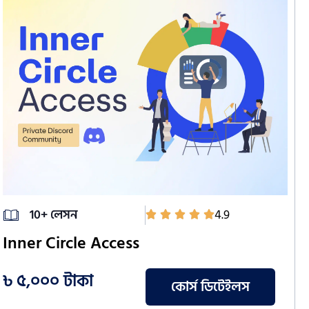
10+ লেসন
4.9
Inner Circle Access
৳ ৫,০০০ টাকা
কোর্স ডিটেইলস