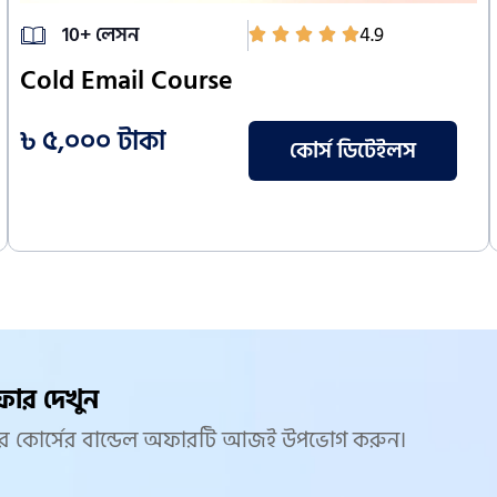
10+ লেসন
4.9
Cold Email Course
৳ ৫,০০০ টাকা
কোর্স ডিটেইলস
ফার দেখুন
দের কোর্সের বান্ডেল অফারটি আজই উপভোগ করুন।