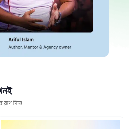
এখনই
ে রূপ দিন!