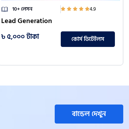
10+ লেসন
4.9
Lead Generation
৳ ৫,০০০ টাকা
কোর্স ডিটেইলস
বান্ডেল দেখুন