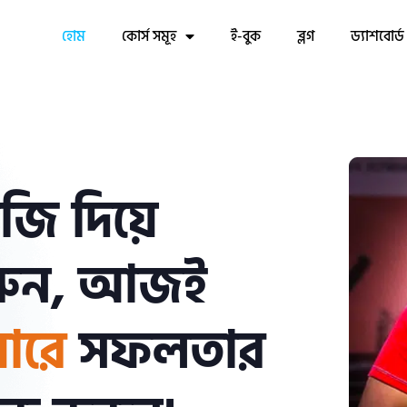
হোম
কোর্স সমূহ
ই-বুক
ব্লগ
ড্যাশবোর্ড
টেজি দিয়ে
 করুন, আজই
য়ারে
সফলতার