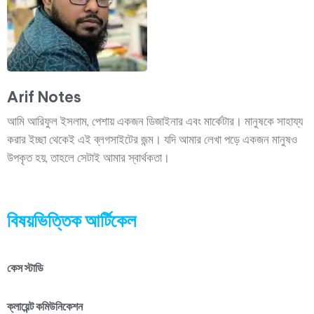
Arif Notes
আমি আরিফুল ইসলাম, পেশায় একজন ডিজাইনার এবং মার্কেটার। মানুষকে সাহায্য
করার ইচ্ছা থেকেই এই ব্লগসাইটের জন্ম। যদি আমার লেখা পড়ে একজন মানুষও
উপকৃত হয়, তাহলে সেটাই আমার স্বার্থকতা।
বিষয়ভিত্তিক আর্টিকেল
কেস স্টাডি
ক্লায়েন্ট কমিউনিকেশন