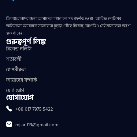
ফ্রিল্যান্সারদের জন্য আমাদের লক্ষ্য হল পথপ্রদর্শক হওয়া। আরিফ নোটসের
অভিজ্ঞতা অনেককে সাফল্যের চূড়ায় পৌঁছে দিয়েছে; আপনিও সেই সাফল্যের অংশ
হতে পারেন।
গুরুত্বপূর্ণ লিঙ্ক
রিফান্ড পলিসি
শর্তাবলী
গোপনীয়তা
আমাদের সম্পর্কে
যোগাযোগ
যোগাযোগ
+88 017 7975 5422
mj.arif19@gmail.com