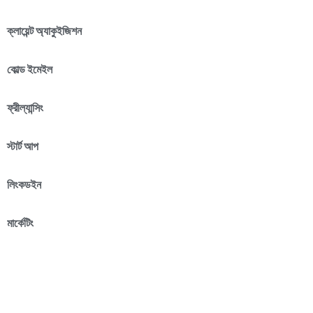
ক্লায়েন্ট অ্যাকুইজিশন
কোল্ড ইমেইল
ফ্রীল্যান্সিং
স্টার্ট আপ
লিংকডইন
মার্কেটিং