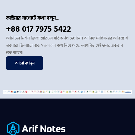
কাস্টমার সাপোর্টে কথা বলুন...
+88 017 7975 5422
আমাদের মিশন ফ্রিল্যান্সারদের সঠিক পথ দেখানো। আরিফ নোটস-এর অভিজ্ঞতা
হাজারো ফ্রিল্যান্সারকে সফলতার পথে নিয়ে গেছে, আপনিও সেই দলের একজন
হতে পারেন।
আরো জানুন