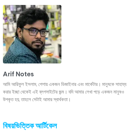
Arif Notes
আমি আরিফুল ইসলাম, পেশায় একজন ডিজাইনার এবং মার্কেটার। মানুষকে সাহায্য
করার ইচ্ছা থেকেই এই ব্লগসাইটের জন্ম। যদি আমার লেখা পড়ে একজন মানুষও
উপকৃত হয়, তাহলে সেটাই আমার স্বার্থকতা।
বিষয়ভিত্তিক আর্টিকেল