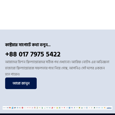
কাস্টমার সাপোর্টে কথা বলুন...
+88 017 7975 5422
আমাদের মিশন ফ্রিল্যান্সারদের সঠিক পথ দেখানো। আরিফ নোটস-এর অভিজ্ঞতা
হাজারো ফ্রিল্যান্সারকে সফলতার পথে নিয়ে গেছে, আপনিও সেই দলের একজন
হতে পারেন।
আরো জানুন