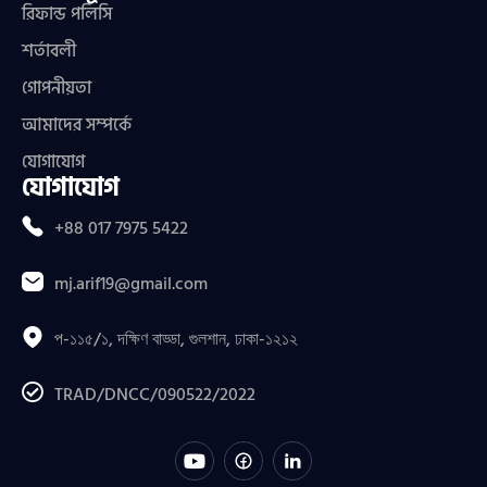
রিফান্ড পলিসি
শর্তাবলী
গোপনীয়তা
আমাদের সম্পর্কে
যোগাযোগ
যোগাযোগ
+88 017 7975 5422
mj.arif19@gmail.com
প-১১৫/১, দক্ষিণ বাড্ডা, গুলশান, ঢাকা-১২১২
TRAD/DNCC/090522/2022