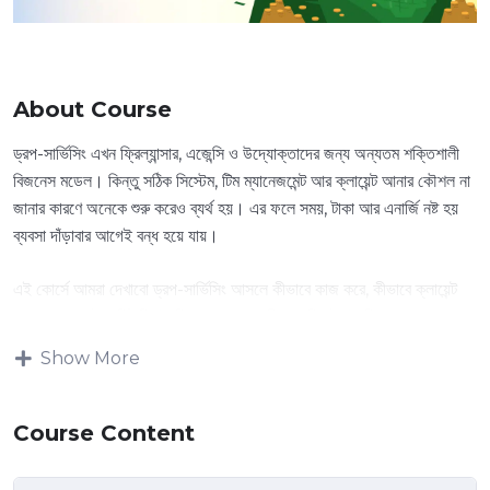
About Course
ড্রপ-সার্ভিসিং এখন ফ্রিল্যান্সার, এজেন্সি ও উদ্যোক্তাদের জন্য অন্যতম শক্তিশালী
বিজনেস মডেল। কিন্তু সঠিক সিস্টেম, টিম ম্যানেজমেন্ট আর ক্লায়েন্ট আনার কৌশল না
জানার কারণে অনেকে শুরু করেও ব্যর্থ হয়। এর ফলে সময়, টাকা আর এনার্জি নষ্ট হয়
ব্যবসা দাঁড়াবার আগেই বন্ধ হয়ে যায়।
এই কোর্সে আমরা দেখাবো ড্রপ-সার্ভিসিং আসলে কীভাবে কাজ করে, কীভাবে ক্লায়েন্ট
আনা যায়, আউটসোর্সিং টিম তৈরি করা যায়, আর কীভাবে সিস্টেম তৈরি করে ব্যবসাকে
স্কেল করা যায়। ধাপে ধাপে দেখানো হবে কীভাবে একটি সার্ভিসকে প্যাকেজ করে অফার
Show More
বানাতে হয়, কীভাবে লিড জেনারেশন করতে হয়, এবং কীভাবে প্রতিদিনের কার্যক্রমকে
অটোমেশন ও SOP দিয়ে সহজ করা যায়।
Course Content
যদি আপনি একেবারেই নতুন হন, তাহলেও কীভাবে শূন্য থেকে শুরু করে স্মার্ট উপায়ে
একটি প্রফেশনাল ড্রপ-সার্ভিসিং এজেন্সি দাঁড় করাবেন এবং টেকসইভাবে বাড়াবেন এই