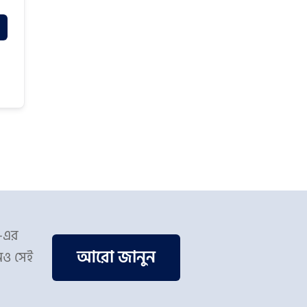
স-এর
আরো জানুন
িও সেই