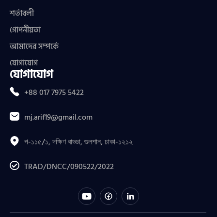
শর্তাবলী
গোপনীয়তা
আমাদের সম্পর্কে
যোগাযোগ
যোগাযোগ
+88 017 7975 5422
mj.arif19@gmail.com
প-১১৫/১, দক্ষিণ বাড্ডা, গুলশান, ঢাকা-১২১২
TRAD/DNCC/090522/2022