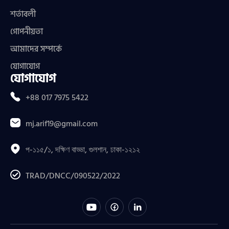
শর্তাবলী
গোপনীয়তা
আমাদের সম্পর্কে
যোগাযোগ
যোগাযোগ
+88 017 7975 5422
mj.arif19@gmail.com
প-১১৫/১, দক্ষিণ বাড্ডা, গুলশান, ঢাকা-১২১২
TRAD/DNCC/090522/2022