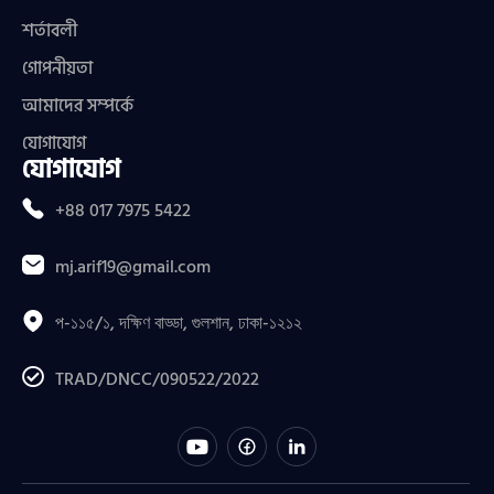
শর্তাবলী
গোপনীয়তা
আমাদের সম্পর্কে
যোগাযোগ
যোগাযোগ
+88 017 7975 5422
mj.arif19@gmail.com
প-১১৫/১, দক্ষিণ বাড্ডা, গুলশান, ঢাকা-১২১২
TRAD/DNCC/090522/2022