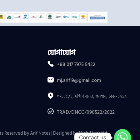
যোগাযোগ
+88 017 7975 5422
mj.arif19@gmail.com
প-১১৫/১, দক্ষিণ বাড্ডা, গুলশান, ঢাকা-১২১২
TRAD/DNCC/090522/2022
ts Reserved by Arif Notes | Designed by
Web Muzahid
.
Contact us