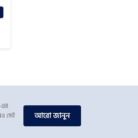
স-এর
আরো জানুন
িও সেই