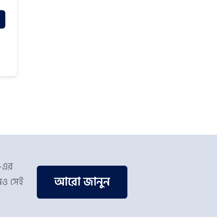
স-এর
আরো জানুন
িও সেই