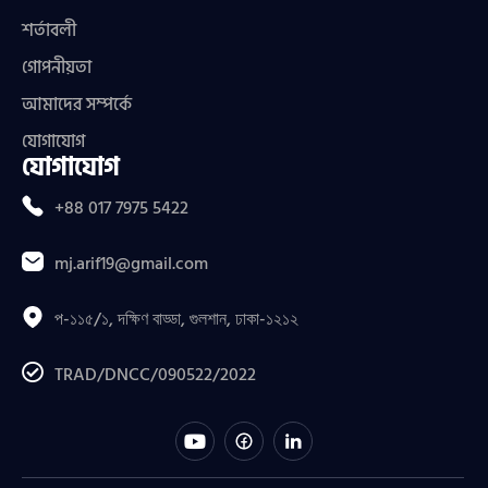
শর্তাবলী
গোপনীয়তা
আমাদের সম্পর্কে
যোগাযোগ
যোগাযোগ
+88 017 7975 5422
mj.arif19@gmail.com
প-১১৫/১, দক্ষিণ বাড্ডা, গুলশান, ঢাকা-১২১২
TRAD/DNCC/090522/2022