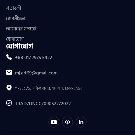
শর্তাবলী
গোপনীয়তা
আমাদের সম্পর্কে
যোগাযোগ
যোগাযোগ
+88 017 7975 5422
mj.arif19@gmail.com
প-১১৫/১, দক্ষিণ বাড্ডা, গুলশান, ঢাকা-১২১২
TRAD/DNCC/090522/2022