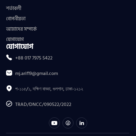
শর্তাবলী
গোপনীয়তা
আমাদের সম্পর্কে
যোগাযোগ
যোগাযোগ
+88 017 7975 5422
mj.arif19@gmail.com
প-১১৫/১, দক্ষিণ বাড্ডা, গুলশান, ঢাকা-১২১২
TRAD/DNCC/090522/2022