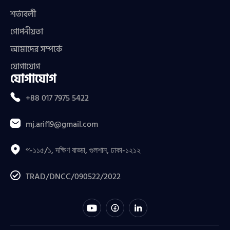
শর্তাবলী
গোপনীয়তা
আমাদের সম্পর্কে
যোগাযোগ
যোগাযোগ
+88 017 7975 5422
mj.arif19@gmail.com
প-১১৫/১, দক্ষিণ বাড্ডা, গুলশান, ঢাকা-১২১২
TRAD/DNCC/090522/2022