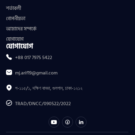
শর্তাবলী
গোপনীয়তা
আমাদের সম্পর্কে
যোগাযোগ
যোগাযোগ
+88 017 7975 5422
mj.arif19@gmail.com
প-১১৫/১, দক্ষিণ বাড্ডা, গুলশান, ঢাকা-১২১২
TRAD/DNCC/090522/2022