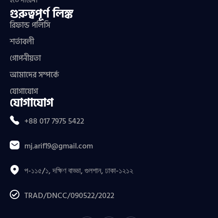
হতে পারেন।
গুরুত্বপূর্ণ লিঙ্ক
রিফান্ড পলিসি
শর্তাবলী
গোপনীয়তা
আমাদের সম্পর্কে
যোগাযোগ
যোগাযোগ
+88 017 7975 5422
mj.arif19@gmail.com
প-১১৫/১, দক্ষিণ বাড্ডা, গুলশান, ঢাকা-১২১২
TRAD/DNCC/090522/2022