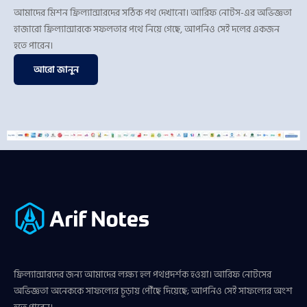
আমাদের মিশন ফ্রিল্যান্সারদের সঠিক পথ দেখানো। আরিফ নোটস-এর অভিজ্ঞতা
হাজারো ফ্রিল্যান্সারকে সফলতার পথে নিয়ে গেছে, আপনিও সেই দলের একজন
হতে পারেন।
আরো জানুন
ফ্রিল্যান্সারদের জন্য আমাদের লক্ষ্য হল পথপ্রদর্শক হওয়া। আরিফ নোটসের
অভিজ্ঞতা অনেককে সাফল্যের চূড়ায় পৌঁছে দিয়েছে; আপনিও সেই সাফল্যের অংশ