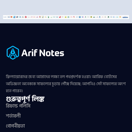
ফ্রিল্যান্সারদের জন্য আমাদের লক্ষ্য হল পথপ্রদর্শক হওয়া। আরিফ নোটসের
অভিজ্ঞতা অনেককে সাফল্যের চূড়ায় পৌঁছে দিয়েছে; আপনিও সেই সাফল্যের অংশ
হতে পারেন।
গুরুত্বপূর্ণ লিঙ্ক
রিফান্ড পলিসি
শর্তাবলী
গোপনীয়তা