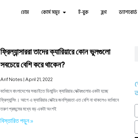
হোম
কোর্স সমূহ
ই-বুক
ব্লগ
ড্যাশবোর্ড
ফ্রিল্যান্সাররা তাদের ক্যারিয়ারে কোন ভুলগুলো
সবচেয়ে বেশি করে থাকেন?
Arif Notes
April 21, 2022
স
আ
বর্তমানে বাংলাদেশের সবচাইতে ডিমান্ডিং ক্যারিয়ার সেক্টরগুলোর একটা হচ্ছে
ফ্রিল্যান্সিং। আগে এ ক্যারিয়ার সেক্টরে জনপ্রিয়তা এত বেশি না থাকলেও বর্তমানে
তরুণ প্রজন্মের মধ্যে বড় একটা অংশই
বিস্তারিত পড়ুন »