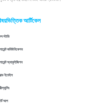
ানুষও উপকৃত হয়, তাহলে সেটাই আমার স্বার্থকতা।
িষয়ভিত্তিক আর্টিকেল
স স্টাডি
লায়েন্ট কমিউনিকেশন
লায়েন্ট অ্যাকুইজিশন
োল্ড ইমেইল
রীল্যান্সিং
টার্ট আপ