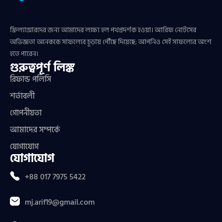
ফ্রিল্যান্সারদের জন্য আমাদের লক্ষ্য হল পথপ্রদর্শক হওয়া। আরিফ নোটসের
অভিজ্ঞতা অনেককে সাফল্যের চূড়ায় পৌঁছে দিয়েছে; আপনিও সেই সাফল্যের অংশ
হতে পারেন।
গুরুত্বপূর্ণ লিঙ্ক
রিফান্ড পলিসি
শর্তাবলী
গোপনীয়তা
আমাদের সম্পর্কে
যোগাযোগ
যোগাযোগ
+88 017 7975 5422
mj.arif19@gmail.com