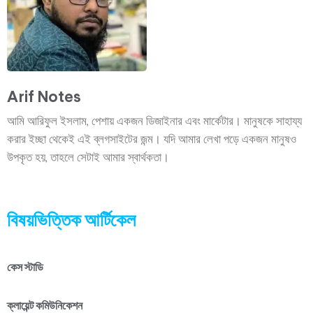
Arif Notes
আমি আরিফুল ইসলাম, পেশায় একজন ডিজাইনার এবং মার্কেটার। মানুষকে সাহায্য
করার ইচ্ছা থেকেই এই ব্লগসাইটের জন্ম। যদি আমার লেখা পড়ে একজন মানুষও
উপকৃত হয়, তাহলে সেটাই আমার স্বার্থকতা।
বিষয়ভিত্তিক আর্টিকেল
কেস স্টাডি
ক্লায়েন্ট কমিউনিকেশন