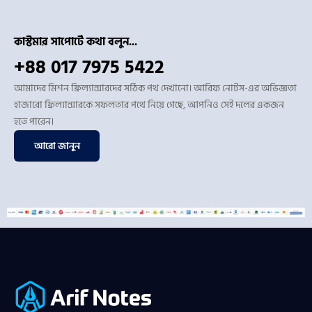
কাস্টমার সাপোর্টে কথা বলুন...
+88 017 7975 5422
আমাদের মিশন ফ্রিল্যান্সারদের সঠিক পথ দেখানো। আরিফ নোটস-এর অভিজ্ঞতা
হাজারো ফ্রিল্যান্সারকে সফলতার পথে নিয়ে গেছে, আপনিও সেই দলের একজন
হতে পারেন।
আরো জানুন