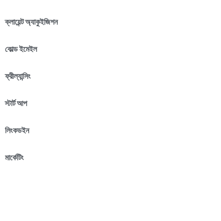
ক্লায়েন্ট অ্যাকুইজিশন
কোল্ড ইমেইল
ফ্রীল্যান্সিং
স্টার্ট আপ
লিংকডইন
মার্কেটিং