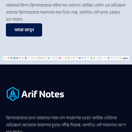
আমাদের মিশন ফ্রিল্যান্সারদের সঠিক পথ দেখানো। আরিফ নোটস-এর অভিজ্ঞতা
হাজারো ফ্রিল্যান্সারকে সফলতার পথে নিয়ে গেছে, আপনিও সেই দলের একজন
হতে পারেন।
আরো জানুন
ফ্রিল্যান্সারদের জন্য আমাদের লক্ষ্য হল পথপ্রদর্শক হওয়া। আরিফ নোটসের
অভিজ্ঞতা অনেককে সাফল্যের চূড়ায় পৌঁছে দিয়েছে; আপনিও সেই সাফল্যের অংশ