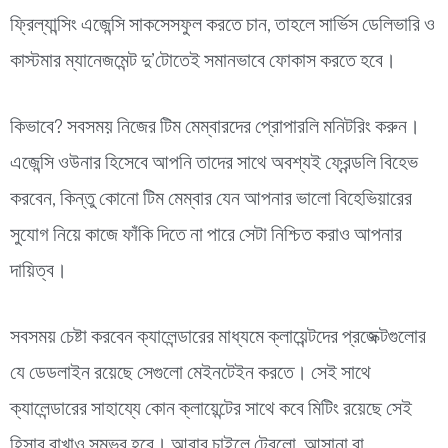
ফ্রিল্যান্সিং এজেন্সি সাকসেসফুল করতে চান, তাহলে সার্ভিস ডেলিভারি ও
কাস্টমার ম্যানেজমেন্ট দু’টোতেই সমানভাবে ফোকাস করতে হবে।
কিভাবে? সবসময় নিজের টিম মেম্বারদের প্রোপারলি মনিটরিং করুন।
এজেন্সি ওউনার হিসেবে আপনি তাদের সাথে অবশ্যই ফ্রেন্ডলি বিহেভ
করবেন, কিন্তু কোনো টিম মেম্বার যেন আপনার ভালো বিহেভিয়ারের
সুযোগ নিয়ে কাজে ফাঁকি দিতে না পারে সেটা নিশ্চিত করাও আপনার
দায়িত্ব।
সবসময় চেষ্টা করবেন ক্যালেন্ডারের মাধ্যমে ক্লায়েন্টদের প্রজেক্টগুলোর
যে ডেডলাইন রয়েছে সেগুলো মেইনটেইন করতে। সেই সাথে
ক্যালেন্ডারের সাহায্যে কোন ক্লায়েন্টের সাথে কবে মিটিং রয়েছে সেই
হিসাব রাখাও সম্ভব হবে। আবার চাইলে ট্রেলো, আসানা বা