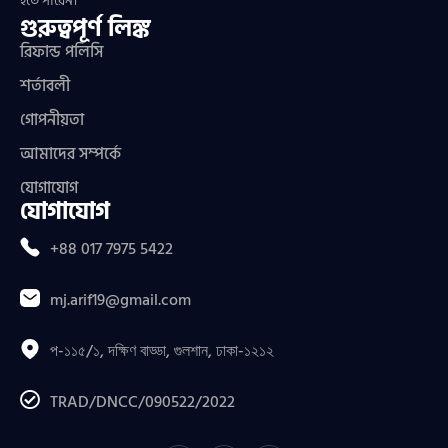
হতে পারেন।
গুরুত্বপূর্ণ লিঙ্ক
রিফান্ড পলিসি
শর্তাবলী
গোপনীয়তা
আমাদের সম্পর্কে
যোগাযোগ
যোগাযোগ
+88 017 7975 5422
mj.arif19@gmail.com
প-১১৫/১, দক্ষিণ বাড্ডা, গুলশান, ঢাকা-১২১২
TRAD/DNCC/090522/2022