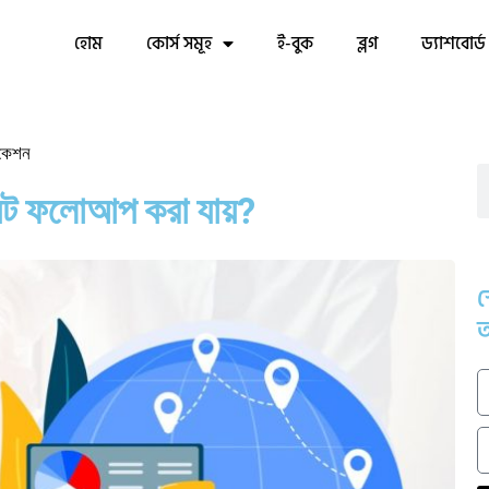
হোম
কোর্স সমূহ
ই-বুক
ব্লগ
ড্যাশবোর্ড
িকেশন
েন্ট ফলোআপ করা যায়?
স
আ