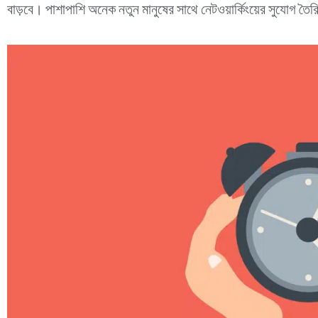
বাড়বে। পাশাপাশি অনেক নতুন মানুষের সাথে নেটওয়ার্কিংয়ের সুযোগ তৈ