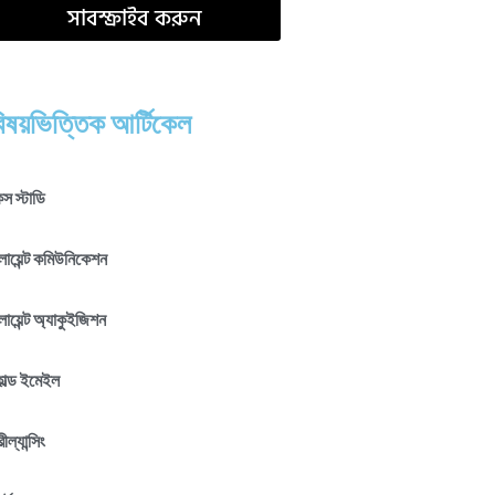
সাবস্ক্রাইব করুন
িষয়ভিত্তিক আর্টিকেল
স স্টাডি
লায়েন্ট কমিউনিকেশন
লায়েন্ট অ্যাকুইজিশন
োল্ড ইমেইল
রীল্যান্সিং