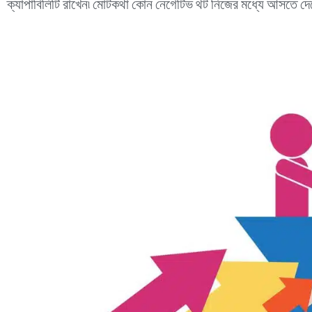
ক্যাপাবিলিটি রাখেন৷ মোটকথা কোন নেগেটিভ থট নিজের মধ্যে আসতে দ