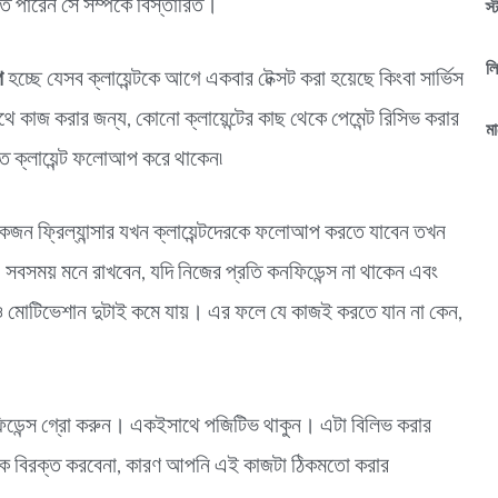
ে পারেন সে সম্পর্কে বিস্তারিত।
স্
ল
প
হচ্ছে যেসব ক্লায়েন্টকে আগে একবার টেক্সট করা হয়েছে কিংবা সার্ভিস
 সাথে কাজ করার জন্য, কোনো ক্লায়েন্টের কাছ থেকে পেমেন্ট রিসিভ করার
মা
িতে ক্লায়েন্ট ফলোআপ করে থাকেন৷
জন ফ্রিল্যান্সার যখন ক্লায়েন্টদেরকে ফলোআপ করতে যাবেন তখন
টি। সবসময় মনে রাখবেন, যদি নিজের প্রতি কনফিডেন্স না থাকেন এবং
ও মোটিভেশান দুটাই কমে যায়। এর ফলে যে কাজই করতে যান না কেন,
ফিডেন্স গ্রো করুন। একইসাথে পজিটিভ থাকুন। এটা বিলিভ করার
 কে বিরক্ত করবেনা, কারণ আপনি এই কাজটা ঠিকমতো করার