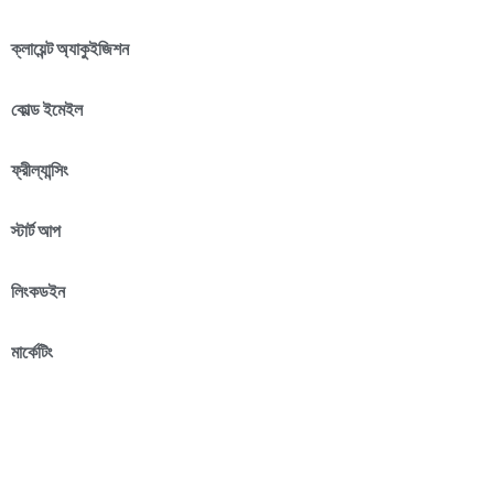
ক্লায়েন্ট অ্যাকুইজিশন
কোল্ড ইমেইল
ফ্রীল্যান্সিং
স্টার্ট আপ
লিংকডইন
মার্কেটিং