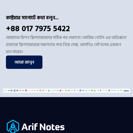
কাস্টমার সাপোর্টে কথা বলুন...
+88 017 7975 5422
আমাদের মিশন ফ্রিল্যান্সারদের সঠিক পথ দেখানো। আরিফ নোটস-এর অভিজ্ঞতা
হাজারো ফ্রিল্যান্সারকে সফলতার পথে নিয়ে গেছে, আপনিও সেই দলের একজন
হতে পারেন।
আরো জানুন