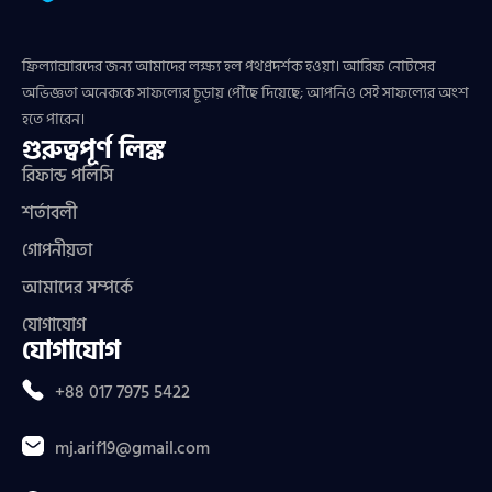
ফ্রিল্যান্সারদের জন্য আমাদের লক্ষ্য হল পথপ্রদর্শক হওয়া। আরিফ নোটসের
অভিজ্ঞতা অনেককে সাফল্যের চূড়ায় পৌঁছে দিয়েছে; আপনিও সেই সাফল্যের অংশ
হতে পারেন।
গুরুত্বপূর্ণ লিঙ্ক
রিফান্ড পলিসি
শর্তাবলী
গোপনীয়তা
আমাদের সম্পর্কে
যোগাযোগ
যোগাযোগ
+88 017 7975 5422
mj.arif19@gmail.com