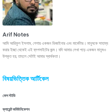
Arif Notes
আমি আরিফুল ইসলাম, পেশায় একজন ডিজাইনার এবং মার্কেটার। মানুষকে সাহায্য
করার ইচ্ছা থেকেই এই ব্লগসাইটের জন্ম। যদি আমার লেখা পড়ে একজন মানুষও
উপকৃত হয়, তাহলে সেটাই আমার স্বার্থকতা।
বিষয়ভিত্তিক আর্টিকেল
কেস স্টাডি
ক্লায়েন্ট কমিউনিকেশন