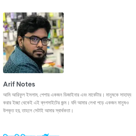
Arif Notes
আমি আরিফুল ইসলাম, পেশায় একজন ডিজাইনার এবং মার্কেটার। মানুষকে সাহায্য
করার ইচ্ছা থেকেই এই ব্লগসাইটের জন্ম। যদি আমার লেখা পড়ে একজন মানুষও
উপকৃত হয়, তাহলে সেটাই আমার স্বার্থকতা।