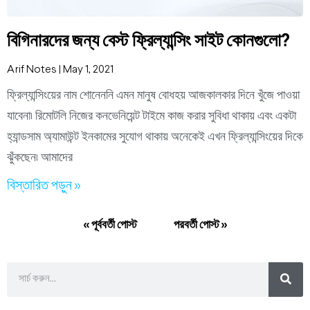
বিগিনারদের জন্য বেস্ট ফ্রিল্যান্সিং সাইট কোনগুলো?
Arif Notes
May 1, 2021
ফ্রিল্যান্সিংয়ের নাম শোনেননি এমন মানুষ বোধহয় আজকালকার দিনে খুঁজে পাওয়া
যাবেনা৷ রিমোটলি নিজের কনভেনিয়েন্ট টাইমে কাজ করার সুবিধা থাকায় এবং একটা
হ্যান্ডসাম অ্যামাউন্ট ইনকামের সুযোগ থাকায় অনেকেই এখন ফ্রিল্যান্সিংয়ের দিকে
ঝুঁকছেন৷ আমাদের
বিস্তারিত পড়ুন »
« পূর্ববর্তী পোস্ট
পরবর্তী পোস্ট »