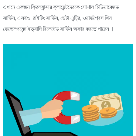
এখানে একজন ফ্রিল্যান্সার ক্লায়েন্টদেরকে সোশাল মিডিয়াবেজড
সার্ভিস, এসইও, রাইটিং সার্ভিস, ডেটা এন্ট্রি, ওয়ার্ডপ্রেস থিম
ডেভেলপমেন্ট ইত্যাদি রিলেটেড সার্ভিস অফার করতে পারেন ।