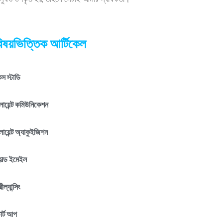
ানুষও উপকৃত হয়, তাহলে সেটাই আমার স্বার্থকতা।
িষয়ভিত্তিক আর্টিকেল
স স্টাডি
লায়েন্ট কমিউনিকেশন
লায়েন্ট অ্যাকুইজিশন
োল্ড ইমেইল
রীল্যান্সিং
টার্ট আপ