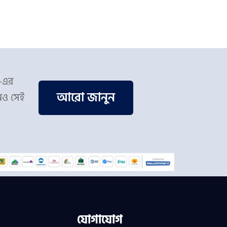
স-এর
আরো জানুন
িও সেই
যোগাযোগ