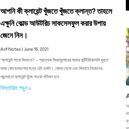
আপনি কী ক্লায়েন্ট খুঁজতে খুঁজতে ক্লান্ত? তাহলে
এক্ষুনি কোল্ড আউটরিচ সাকসেসফুল করার উপায়
জেনে নিন।
Arif Notes
June 16, 2021
“ক্লায়েন্ট পাবো কিভাবে?” – প্রত্যেক ফ্রিল্যান্সারের মাথায় কন্টিনিউয়াসলি ঘুরতে
থাকা কোশ্চেনগুলোর মধ্যে এটা একটা। কোথা থেকে এবং কিভাবে নিজেদের
পছন্দমতো ক্লায়েন্ট খুঁজে পাওয়া পসিবল হবে
বিস্তারিত পড়ুন »
A
আ
ম
ব