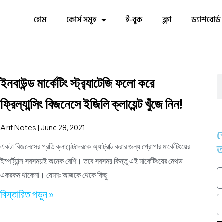
হোম
কোর্স সমূহ
ই-বুক
ব্লগ
ড্যাশবোর্ড
ইনবাউন্ড মার্কেটিং স্ট্র‍্যাটেজি ফলো করে
ফ্রিল্যান্সিং বিজনেসে ইজিলি ক্লায়েন্ট খুঁজে নিন!
Arif Notes
June 28, 2021
স
আ
একটা বিজনেসের প্রতি ক্লায়েন্টদেরকে অ্যাট্রাক্ট করার জন্য প্রোপার মার্কেটিংয়ের
ইম্পর্ট্যান্স সবসময়ই অনেক বেশি। তবে সবসময় কিন্তু এই মার্কেটিংয়ের মেথড
একরকম থাকেনা। যেমনঃ আজকে থেকে কিছু
বিস্তারিত পড়ুন »