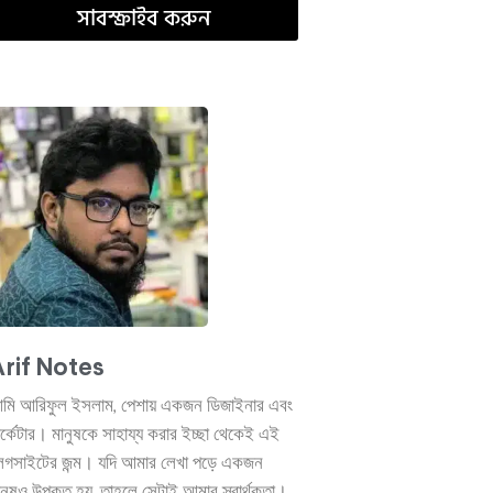
সাবস্ক্রাইব করুন
rif Notes
মি আরিফুল ইসলাম, পেশায় একজন ডিজাইনার এবং
ার্কেটার। মানুষকে সাহায্য করার ইচ্ছা থেকেই এই
্লগসাইটের জন্ম। যদি আমার লেখা পড়ে একজন