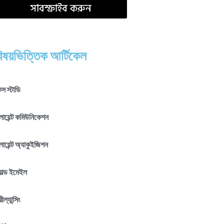
সাবস্ক্রাইব করুন
িষয়ভিত্তিক আর্টিকেল
স স্টাডি
লায়েন্ট কমিউনিকেশন
লায়েন্ট অ্যাকুইজিশন
োল্ড ইমেইল
রীল্যান্সিং