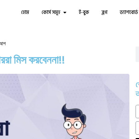
হোম
কোর্স সমূহ
ই-বুক
ব্লগ
ড্যাশবোর্ড
ট আপ
নাররা মিস করবেননা!!
স
আ