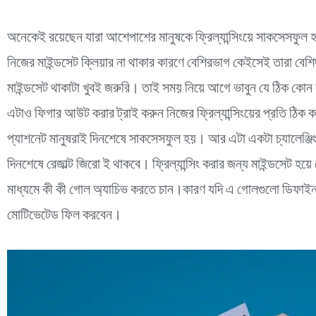
অনেকেই রয়েছেন যারা আশেপাশের মানুষকে ফ্রিল্যান্সিংয়ে সাকসেসফুল হত
নিজের মাইন্ডসেট ক্লিয়ার না থাকার কারণে বেশিরভাগ কেইসেই তারা বেশি
মাইন্ডসেট থাকাটা খুবই জরুরি। তাই সময় নিয়ে আগে ভাবুন যে ঠিক কোন ক
এটাও ফিগার আউট করার ট্রাই করুন নিজের ফ্রিল্যান্সিংয়ের প্রতি ঠিক কত
প্যাশনেট মানুষরাই দিনশেষে সাকসেসফুল হয়। আর এটা একটা চ্যালেঞ্জিং 
দিনশেষে রেজাল্ট জিরো ই থাকবে। ফ্রিল্যান্সিং করার জন্য মাইন্ডসেট হয়
মাধ্যমে কী কী গোল অ্যাচিভ করতে চান।কারণ যদি এ গোলগুলো ডিফাইন
মোটিভেটেড ফিল করবেন।