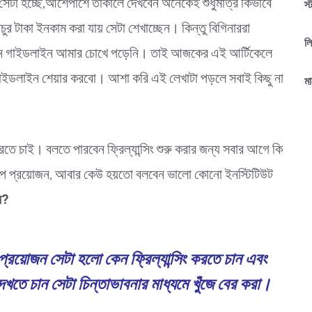
ি সেটা হচ্ছে,আশেপাশে তাকালে দেখবেন অনেকেই শুধুমাত্র কিভাবে
স্
রচুর টাকা ইনকাম করা যায় সেটা শেখাচ্ছেন। কিন্তু বিগিনাররা
ল
েমন কোন গাইডলাইন আমার চোখে পড়েনি। তাই আজকের এই আর্টিকেলে
রার গাইডলাইন শেয়ার করবো। আশা করি এই লেখাটা পড়লে সবাই কিছু না
মা
রতে চাই। বলতে পারবেন ফ্রিল্যান্সিং শুরু করার জন্য সবার আগে কি
টপ প্রয়োজন, আবার কেউ হয়তো বলবেন ভালো কোনো ইনস্টিটিউট
েন?
 প্রয়োজন সেটা হলো কেন ফ্রিল্যান্সিং করতে চান এবং
েখতে চান সেটা চিন্তাভাবনার মাধ্যমে খুঁজে বের করা।