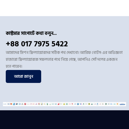
কাস্টমার সাপোর্টে কথা বলুন...
+88 017 7975 5422
আমাদের মিশন ফ্রিল্যান্সারদের সঠিক পথ দেখানো। আরিফ নোটস-এর অভিজ্ঞতা
হাজারো ফ্রিল্যান্সারকে সফলতার পথে নিয়ে গেছে, আপনিও সেই দলের একজন
হতে পারেন।
আরো জানুন