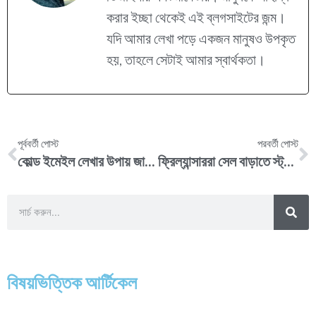
করার ইচ্ছা থেকেই এই ব্লগসাইটের জন্ম।
যদি আমার লেখা পড়ে একজন মানুষও উপকৃত
হয়, তাহলে সেটাই আমার স্বার্থকতা।
পূর্ববর্তী পোস্ট
পরবর্তী পোস্ট
কোল্ড ইমেইল লেখার উপায় জানুন যা বিজনেসে সেল বাড়াবেই !
ফ্রিল্যান্সাররা সেল বাড়াতে স্ট্রাগল করেন কেন?
বিষয়ভিত্তিক আর্টিকেল