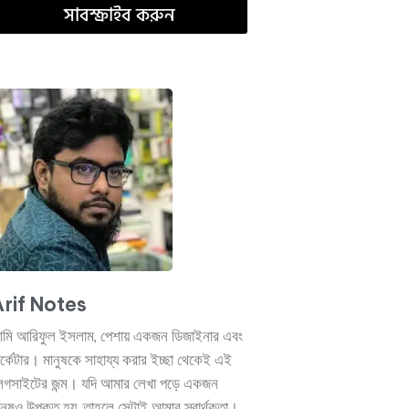
সাবস্ক্রাইব করুন
rif Notes
মি আরিফুল ইসলাম, পেশায় একজন ডিজাইনার এবং
ার্কেটার। মানুষকে সাহায্য করার ইচ্ছা থেকেই এই
্লগসাইটের জন্ম। যদি আমার লেখা পড়ে একজন