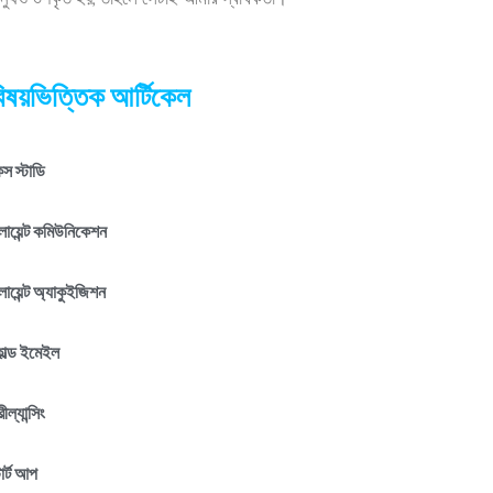
ানুষও উপকৃত হয়, তাহলে সেটাই আমার স্বার্থকতা।
িষয়ভিত্তিক আর্টিকেল
স স্টাডি
লায়েন্ট কমিউনিকেশন
লায়েন্ট অ্যাকুইজিশন
োল্ড ইমেইল
রীল্যান্সিং
টার্ট আপ