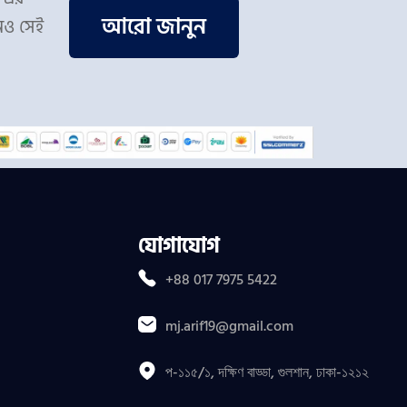
আরো জানুন
িও সেই
যোগাযোগ
+88 017 7975 5422
mj.arif19@gmail.com
প-১১৫/১, দক্ষিণ বাড্ডা, গুলশান, ঢাকা-১২১২