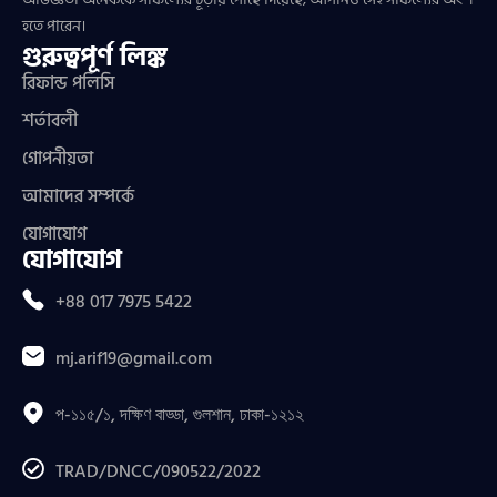
হতে পারেন।
গুরুত্বপূর্ণ লিঙ্ক
রিফান্ড পলিসি
শর্তাবলী
গোপনীয়তা
আমাদের সম্পর্কে
যোগাযোগ
যোগাযোগ
+88 017 7975 5422
mj.arif19@gmail.com
প-১১৫/১, দক্ষিণ বাড্ডা, গুলশান, ঢাকা-১২১২
TRAD/DNCC/090522/2022