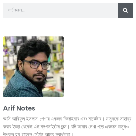
Arif Notes
আমি আরিফুল ইসলাম, পেশায় একজন ডিজাইনার এবং মার্কেটার। মানুষকে সাহায্য
করার ইচ্ছা থেকেই এই ব্লগসাইটের জন্ম। যদি আমার লেখা পড়ে একজন মানুষও
উপকৃত হয়, তাহলে সেটাই আমার স্বার্থকতা।