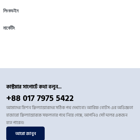
লিংকডইন
মার্কেটিং
কাস্টমার সাপোর্টে কথা বলুন...
+88 017 7975 5422
আমাদের মিশন ফ্রিল্যান্সারদের সঠিক পথ দেখানো। আরিফ নোটস-এর অভিজ্ঞতা
হাজারো ফ্রিল্যান্সারকে সফলতার পথে নিয়ে গেছে, আপনিও সেই দলের একজন
হতে পারেন।
আরো জানুন