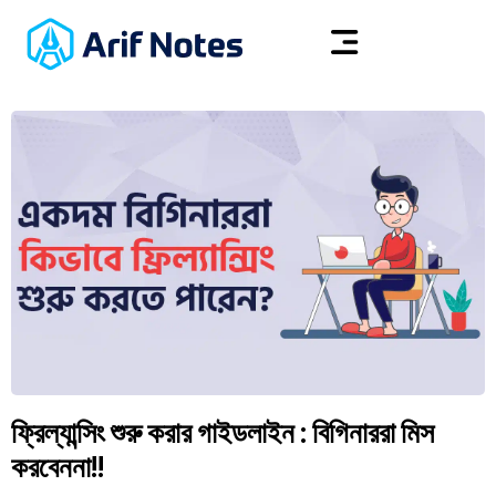
ফ্রিল্যান্সিং শুরু করার গাইডলাইন : বিগিনাররা মিস
করবেননা!!